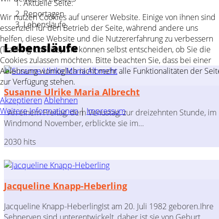
Aktuelle Seite:
Reportagen
Wir nutzen Cookies auf unserer Website. Einige von ihnen sind
Lebensläufe
essenziell für den Betrieb der Seite, während andere uns
helfen, diese Website und die Nutzererfahrung zu verbessern
Lebensläufe
(Tracking Cookies). Sie können selbst entscheiden, ob Sie die
Cookies zulassen möchten. Bitte beachten Sie, dass bei einer
Ablehnung womöglich nicht mehr alle Funktionalitäten der Seit
zur Verfügung stehen.
Susanne Ulrike Maria Albrecht
Akzeptieren
Ablehnen
Weitere Informationen
|
Impressum
An einem Freitag, dem Venustag, zur dreizehnten Stunde, im
Windmond November, erblickte sie im…
2030 hits
Jacqueline Knapp-Heberling
Jacqueline Knapp-HeberlingIst am 20. Juli 1982 geboren.Ihre
Sehnerven sind unterentwickelt, daher ist sie von Geburt…