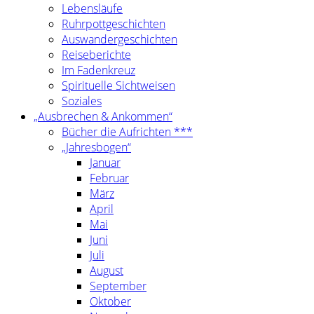
Lebensläufe
Ruhrpottgeschichten
Auswandergeschichten
Reiseberichte
Im Fadenkreuz
Spirituelle Sichtweisen
Soziales
„Ausbrechen & Ankommen“
Bücher die Aufrichten ***
„Jahresbogen“
Januar
Februar
März
April
Mai
Juni
Juli
August
September
Oktober