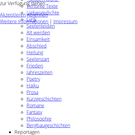
zur Verfügung stehen.
Vertonte Texte
Liebesgedichte
Akzeptieren
Ablehnen
Lyrik
Weitere Informationen
|
Impressum
Seelenleiden
Alt werden
Einsamkeit
Abschied
Heilung
Seelenzart
Frieden
Jahreszeiten
Poetry
Haiku
Prosa
Kurzgeschichten
Romane
Fantasy
Philosophie
Bergbaugeschichten
Reportagen