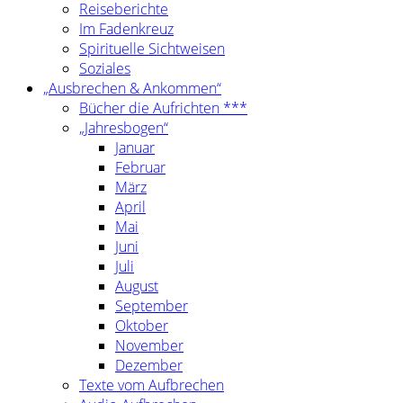
Reiseberichte
Im Fadenkreuz
Spirituelle Sichtweisen
Soziales
„Ausbrechen & Ankommen“
Bücher die Aufrichten ***
„Jahresbogen“
Januar
Februar
März
April
Mai
Juni
Juli
August
September
Oktober
November
Dezember
Texte vom Aufbrechen