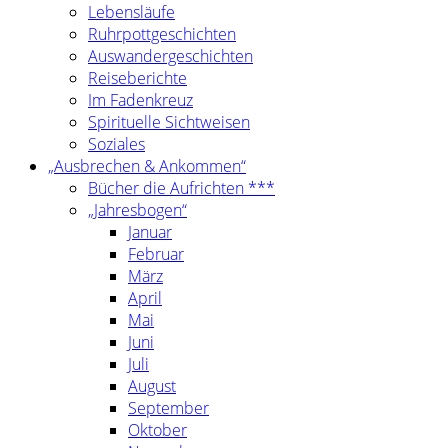
Lebensläufe
Ruhrpottgeschichten
Auswandergeschichten
Reiseberichte
Im Fadenkreuz
Spirituelle Sichtweisen
Soziales
„Ausbrechen & Ankommen“
Bücher die Aufrichten ***
„Jahresbogen“
Januar
Februar
März
April
Mai
Juni
Juli
August
September
Oktober