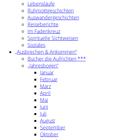
Lebensläufe
Ruhrpottgeschichten
Auswandergeschichten
Reiseberichte
Im Fadenkreuz
Spirituelle Sichtweisen
Soziales
„Ausbrechen & Ankommen“
Bücher die Aufrichten ***
„Jahresbogen“
Januar
Februar
März
April
Mai
Juni
Juli
August
September
Oktober