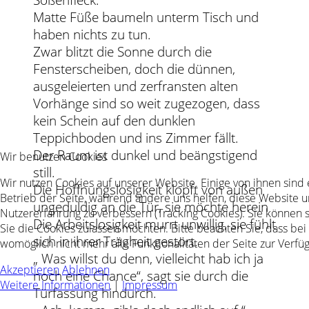
Matte Füße baumeln unterm Tisch und
haben nichts zu tun.
Zwar blitzt die Sonne durch die
Fensterscheiben, doch die dünnen,
ausgeleierten und zerfransten alten
Vorhänge sind so weit zugezogen, dass
kein Schein auf den dunklen
Teppichboden und ins Zimmer fällt.
Der Raum ist dunkel und beängstigend
Wir benutzen Cookies
still.
Wir nutzen Cookies auf unserer Website. Einige von ihnen sind 
Die Hoffnungslosigkeit klopft von außen
Betrieb der Seite, während andere uns helfen, diese Website u
ungeduldig an die Tür, sie möchte herein
Nutzererfahrung zu verbessern (Tracking Cookies). Sie können 
Die Arbeitslosigkeit murrt unwillig, sie fühlt
Sie die Cookies zulassen möchten. Bitte beachten Sie, dass be
sich in ihrer Trägheit gestört.
womöglich nicht mehr alle Funktionalitäten der Seite zur Verfü
„ Was willst du denn, vielleicht hab ich ja
Akzeptieren
Ablehnen
noch eine Chance“, sagt sie durch die
Weitere Informationen
|
Impressum
Türfassung hindurch.