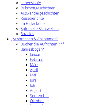
Lebensläufe
Ruhrpottgeschichten
Auswandergeschichten
Reiseberichte
Im Fadenkreuz
Spirituelle Sichtweisen
Soziales
„Ausbrechen & Ankommen“
Bücher die Aufrichten ***
„Jahresbogen“
Januar
Februar
März
April
Mai
Juni
Juli
August
September
Oktober