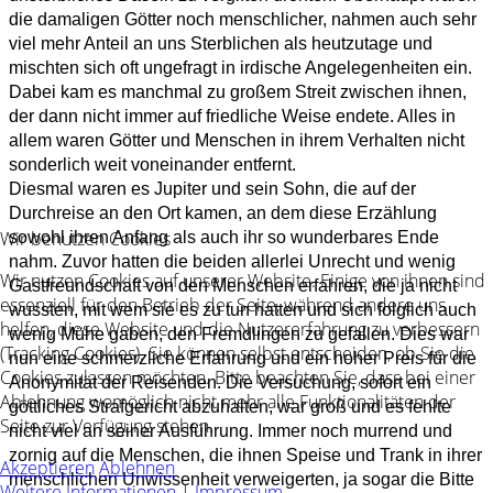
die damaligen Götter noch menschlicher, nahmen auch sehr
viel mehr Anteil an uns Sterblichen als heutzutage und
mischten sich oft ungefragt in irdische Angelegenheiten ein.
Dabei kam es manchmal zu großem Streit zwischen ihnen,
der dann nicht immer auf friedliche Weise endete. Alles in
allem waren Götter und Menschen in ihrem Verhalten nicht
sonderlich weit voneinander entfernt.
Diesmal waren es Jupiter und sein Sohn, die auf der
Durchreise an den Ort kamen, an dem diese Erzählung
Wir benutzen Cookies
sowohl ihren Anfang als auch ihr so wunderbares Ende
nahm. Zuvor hatten die beiden allerlei Unrecht und wenig
Wir nutzen Cookies auf unserer Website. Einige von ihnen sind
Gastfreundschaft von den Menschen erfahren, die ja nicht
essenziell für den Betrieb der Seite, während andere uns
wussten, mit wem sie es zu tun hatten und sich folglich auch
helfen, diese Website und die Nutzererfahrung zu verbessern
wenig Mühe gaben, den Fremdlingen zu gefallen. Dies war
(Tracking Cookies). Sie können selbst entscheiden, ob Sie die
nun eine schmerzliche Erfahrung und ein hoher Preis für die
Cookies zulassen möchten. Bitte beachten Sie, dass bei einer
Anonymität der Reisenden. Die Versuchung, sofort ein
Ablehnung womöglich nicht mehr alle Funktionalitäten der
göttliches Strafgericht abzuhalten, war groß und es fehlte
Seite zur Verfügung stehen.
nicht viel an seiner Ausführung. Immer noch murrend und
zornig auf die Menschen, die ihnen Speise und Trank in ihrer
Akzeptieren
Ablehnen
menschlichen Unwissenheit verweigerten, ja sogar die Bitte
Weitere Informationen
|
Impressum