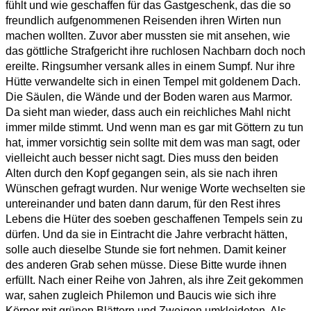
fühlt und wie geschaffen für das Gastgeschenk, das die so
freundlich aufgenommenen Reisenden ihren Wirten nun
machen wollten. Zuvor aber mussten sie mit ansehen, wie
das göttliche Strafgericht ihre ruchlosen Nachbarn doch noch
ereilte. Ringsumher versank alles in einem Sumpf. Nur ihre
Hütte verwandelte sich in einen Tempel mit goldenem Dach.
Die Säulen, die Wände und der Boden waren aus Marmor.
Da sieht man wieder, dass auch ein reichliches Mahl nicht
immer milde stimmt. Und wenn man es gar mit Göttern zu tun
hat, immer vorsichtig sein sollte mit dem was man sagt, oder
vielleicht auch besser nicht sagt. Dies muss den beiden
Alten durch den Kopf gegangen sein, als sie nach ihren
Wünschen gefragt wurden. Nur wenige Worte wechselten sie
untereinander und baten dann darum, für den Rest ihres
Lebens die Hüter des soeben geschaffenen Tempels sein zu
dürfen. Und da sie in Eintracht die Jahre verbracht hätten,
solle auch dieselbe Stunde sie fort nehmen. Damit keiner
des anderen Grab sehen müsse. Diese Bitte wurde ihnen
erfüllt. Nach einer Reihe von Jahren, als ihre Zeit gekommen
war, sahen zugleich Philemon und Baucis wie sich ihre
Körper mit grünen Blättern und Zweigen umkleideten. Als