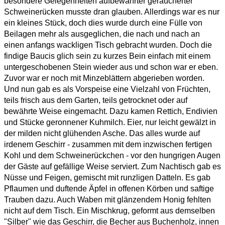
besondere Gelegenheiten aufbewahrter geräucherter
Schweinerücken musste dran glauben. Allerdings war es nur
ein kleines Stück, doch dies wurde durch eine Fülle von
Beilagen mehr als ausgeglichen, die nach und nach an
einen anfangs wackligen Tisch gebracht wurden. Doch die
findige Baucis glich sein zu kurzes Bein einfach mit einem
untergeschobenen Stein wieder aus und schon war er eben.
Zuvor war er noch mit Minzeblättern abgerieben worden.
Und nun gab es als Vorspeise eine Vielzahl von Früchten,
teils frisch aus dem Garten, teils getrocknet oder auf
bewährte Weise eingemacht. Dazu kamen Rettich, Endivien
und Stücke geronnener Kuhmilch. Eier, nur leicht gewälzt in
der milden nicht glühenden Asche. Das alles wurde auf
irdenem Geschirr - zusammen mit dem inzwischen fertigen
Kohl und dem Schweinerückchen - vor den hungrigen Augen
der Gäste auf gefällige Weise serviert. Zum Nachtisch gab es
Nüsse und Feigen, gemischt mit runzligen Datteln. Es gab
Pflaumen und duftende Äpfel in offenen Körben und saftige
Trauben dazu. Auch Waben mit glänzendem Honig fehlten
nicht auf dem Tisch. Ein Mischkrug, geformt aus demselben
"Silber" wie das Geschirr, die Becher aus Buchenholz, innen