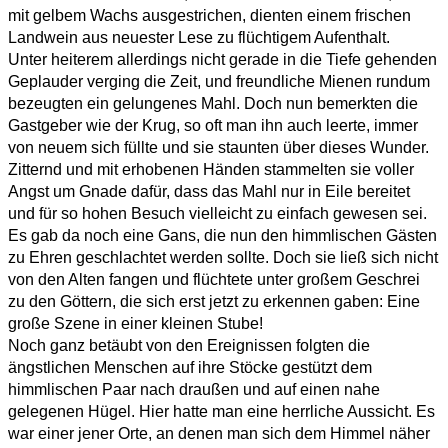
mit gelbem Wachs ausgestrichen, dienten einem frischen
Landwein aus neuester Lese zu flüchtigem Aufenthalt.
Unter heiterem allerdings nicht gerade in die Tiefe gehenden
Geplauder verging die Zeit, und freundliche Mienen rundum
bezeugten ein gelungenes Mahl. Doch nun bemerkten die
Gastgeber wie der Krug, so oft man ihn auch leerte, immer
von neuem sich füllte und sie staunten über dieses Wunder.
Zitternd und mit erhobenen Händen stammelten sie voller
Angst um Gnade dafür, dass das Mahl nur in Eile bereitet
und für so hohen Besuch vielleicht zu einfach gewesen sei.
Es gab da noch eine Gans, die nun den himmlischen Gästen
zu Ehren geschlachtet werden sollte. Doch sie ließ sich nicht
von den Alten fangen und flüchtete unter großem Geschrei
zu den Göttern, die sich erst jetzt zu erkennen gaben: Eine
große Szene in einer kleinen Stube!
Noch ganz betäubt von den Ereignissen folgten die
ängstlichen Menschen auf ihre Stöcke gestützt dem
himmlischen Paar nach draußen und auf einen nahe
gelegenen Hügel. Hier hatte man eine herrliche Aussicht. Es
war einer jener Orte, an denen man sich dem Himmel näher