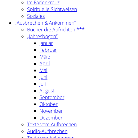
Im Fadenkreuz
Spirituelle Sichtweisen
Soziales
„Ausbrechen & Ankommen“
Bücher die Aufrichten ***
„Jahresbogen“
Januar
Februar
März
April
Mai
Juni
Juli
August
September
Oktober
November
Dezember
Texte vom Aufbrechen
Audio-Aufbrechen