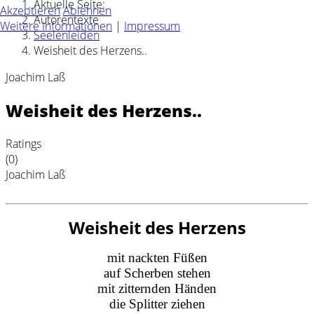
Aktuelle Seite:
Akzeptieren
Ablehnen
Autorentexte
Weitere Informationen
|
Impressum
Seelenleiden
Weisheit des Herzens..
Joachim Laß
Weisheit des Herzens..
Ratings
(0)
Joachim Laß
Weisheit des Herzens
mit nackten Füßen
auf Scherben stehen
mit zitternden Händen
die Splitter ziehen