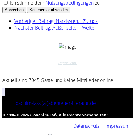
Ich stimme dem
Nutzungsbedingungen
zu
Abbrechen
Kommentar absenden
Vorheriger Beitrag: Narzissten...
Zurück
Nächster Beitrag: Außenseiter..
Weiter
Impressum
Aktuell sind 7045 Gäste und keine Mitglieder online
joachim-lass (at)abenteuer-literatur.de
© 1986-© 2026 / Joachim-Laß
„
Alle Rechte vorbehalten
“
Datenschutz
Impressum