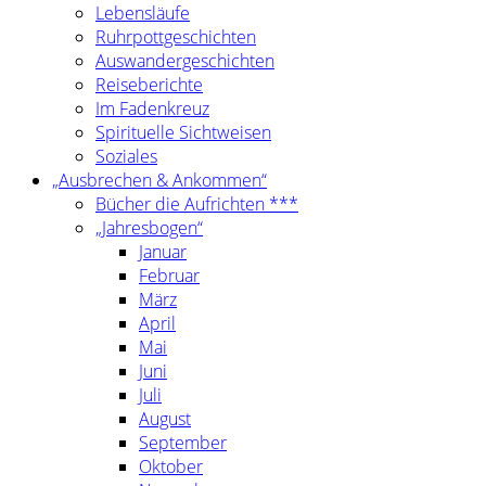
Lebensläufe
Ruhrpottgeschichten
Auswandergeschichten
Reiseberichte
Im Fadenkreuz
Spirituelle Sichtweisen
Soziales
„Ausbrechen & Ankommen“
Bücher die Aufrichten ***
„Jahresbogen“
Januar
Februar
März
April
Mai
Juni
Juli
August
September
Oktober