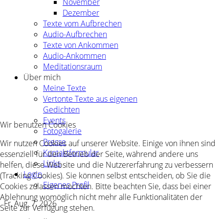
November
Dezember
Texte vom Aufbrechen
Audio-Aufbrechen
Texte von Ankommen
Audio-Ankommen
Meditationsraum
Über mich
Meine Texte
Vertonte Texte aus eigenen
Gedichten
Events
Wir benutzen Cookies
Fotogalerie
Presse
Wir nutzen Cookies auf unserer Website. Einige von ihnen sind
Kontaktformular
essenziell für den Betrieb der Seite, während andere uns
Links
helfen, diese Website und die Nutzererfahrung zu verbessern
Login
(Tracking Cookies). Sie können selbst entscheiden, ob Sie die
Eigenes Profil
Cookies zulassen möchten. Bitte beachten Sie, dass bei einer
Ablehnung womöglich nicht mehr alle Funktionalitäten der
Fr, Aug. 7, 2026
Seite zur Verfügung stehen.