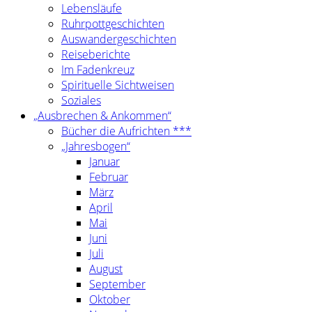
Lebensläufe
Ruhrpottgeschichten
Auswandergeschichten
Reiseberichte
Im Fadenkreuz
Spirituelle Sichtweisen
Soziales
„Ausbrechen & Ankommen“
Bücher die Aufrichten ***
„Jahresbogen“
Januar
Februar
März
April
Mai
Juni
Juli
August
September
Oktober