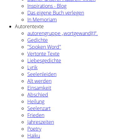
Inspirations - Blog
Das eigene Buch verlegen
In Memoriam
Autorentexte
autorengruppe „wortgewand(t)“.
Gedichte
"Spoken Word"
Vertonte Texte
Liebesgedichte
Lyrik
Seelenleiden
Alt werden
Einsamkeit
Abschied
Heilung
Seelenzart
Frieden
Jahreszeiten
Poetry
Haiku