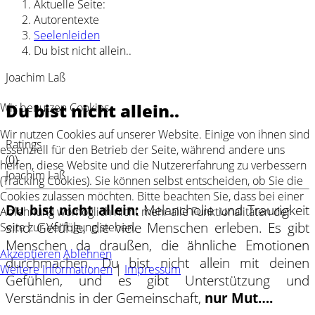
Aktuelle Seite:
Autorentexte
Seelenleiden
Du bist nicht allein..
Joachim Laß
Du bist nicht allein..
Wir benutzen Cookies
Wir nutzen Cookies auf unserer Website. Einige von ihnen sind
Ratings
essenziell für den Betrieb der Seite, während andere uns
(0)
helfen, diese Website und die Nutzererfahrung zu verbessern
Joachim Laß
(Tracking Cookies). Sie können selbst entscheiden, ob Sie die
Cookies zulassen möchten. Bitte beachten Sie, dass bei einer
Du bist nicht allein:
Melancholie und Traurigkeit
Ablehnung womöglich nicht mehr alle Funktionalitäten der
sind Gefühle, die viele Menschen erleben. Es gibt
Seite zur Verfügung stehen.
Menschen da draußen, die ähnliche Emotionen
Akzeptieren
Ablehnen
durchmachen. Du bist nicht allein mit deinen
Weitere Informationen
|
Impressum
Gefühlen, und es gibt Unterstützung und
Verständnis in der Gemeinschaft,
nur Mut….