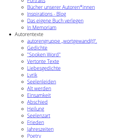
Portraits
Bücher unserer Autoren*innen
Inspirations - Blog
Das eigene Buch verlegen
In Memoriam
Autorentexte
autorengruppe „wortgewand(t)“.
Gedichte
"Spoken Word"
Vertonte Texte
Liebesgedichte
Lyrik
Seelenleiden
Alt werden
Einsamkeit
Abschied
Heilung
Seelenzart
Frieden
Jahreszeiten
Poetry