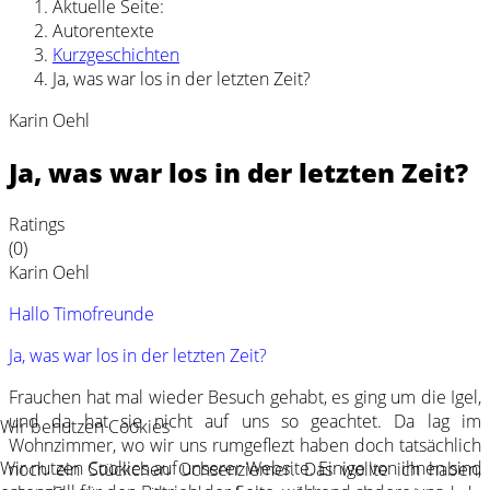
Aktuelle Seite:
Autorentexte
Kurzgeschichten
Ja, was war los in der letzten Zeit?
Karin Oehl
Ja, was war los in der letzten Zeit?
Ratings
(0)
Karin Oehl
Hallo Timofreunde
Ja, was war los in der letzten Zeit?
Frauchen hat mal wieder Besuch gehabt, es ging um die Igel,
und da hat sie nicht auf uns so geachtet. Da lag im
Wir benutzen Cookies
Wohnzimmer, wo wir uns rumgeflezt haben doch tatsächlich
Wir nutzen Cookies auf unserer Website. Einige von ihnen sind
noch ein Stückchen Ochsenziemer. Das wollte ich haben,