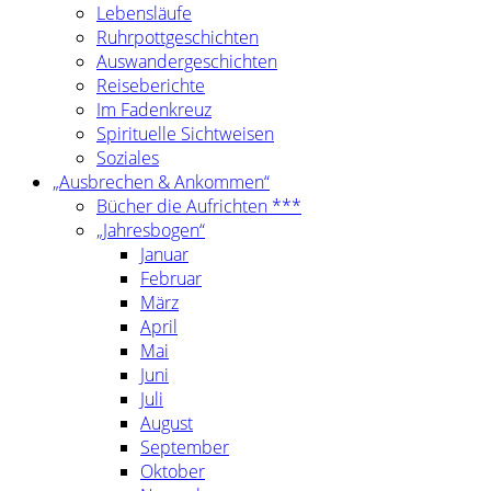
Lebensläufe
Ruhrpottgeschichten
Auswandergeschichten
Reiseberichte
Im Fadenkreuz
Spirituelle Sichtweisen
Soziales
„Ausbrechen & Ankommen“
Bücher die Aufrichten ***
„Jahresbogen“
Januar
Februar
März
April
Mai
Juni
Juli
August
September
Oktober