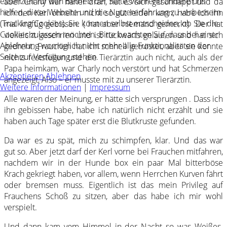
essenziell für den Betrieb der Seite, während andere uns
aber Charly war näher dran, hat es sich geschnappt und da
helfen, diese Website und die Nutzererfahrung zu verbessern
ich den Kerl ohnehin nicht so gut leiden kann, habe ich ihn
(Tracking Cookies). Sie können selbst entscheiden, ob Sie die
mal kräftig gebissen. ( hat aber niemand gemerkt) Der hat
Cookies zulassen möchten. Bitte beachten Sie, dass bei einer
vielleicht geschrien und ist rückwärts gelaufen und hat sich
Ablehnung womöglich nicht mehr alle Funktionalitäten der
gedreht. Frauchen hat ihn schnell getröstet, aber sie konnte
Seite zur Verfügung stehen.
nichts feststellen und die Tierärztin auch nicht, auch als der
Papa heimkam, war Charly noch verstört und hat Schmerzen
Akzeptieren
Ablehnen
angezeigt, Also – er musste mit zu unserer Tierärztin.
Weitere Informationen
|
Impressum
Alle waren der Meinung, er hätte sich versprungen . Dass ich
ihn gebissen habe, habe ich natürlich nicht erzählt und sie
haben auch Tage später erst die Blutkruste gefunden.
Da war es zu spät, mich zu schimpfen, klar. Und das war
gut so. Aber jetzt darf der Kerl vorne bei Frauchen mitfahren,
nachdem wir in der Hunde box ein paar Mal bitterböse
Krach gekriegt haben, vor allem, wenn Herrchen Kurven fährt
oder bremsen muss. Eigentlich ist das mein Privileg auf
Frauchens Schoß zu sitzen, aber das habe ich mir wohl
verspielt.
Und dann kam vom Himmel in der Nacht so was Weißes.