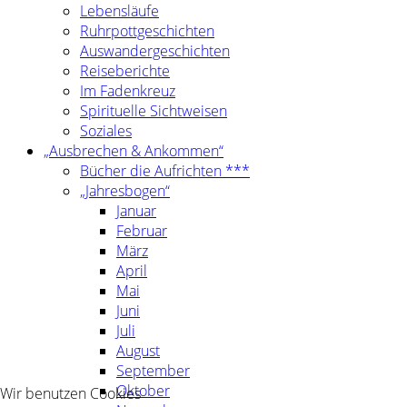
Lebensläufe
Ruhrpottgeschichten
Auswandergeschichten
Reiseberichte
Im Fadenkreuz
Spirituelle Sichtweisen
Soziales
„Ausbrechen & Ankommen“
Bücher die Aufrichten ***
„Jahresbogen“
Januar
Februar
März
April
Mai
Juni
Juli
August
September
Oktober
Wir benutzen Cookies