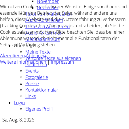
November
Wir nutzen Cookies auf unserer Website. Einige von ihnen sind
Dezember
essenziell für den Betrieb der Seite, während andere uns
Texte vom Aufbrechen
helfen, diese Website und die Nutzererfahrung zu verbessern
Audio-Aufbrechen
(Tracking Cookies). Sie können selbst entscheiden, ob Sie die
Texte von Ankommen
Cookies zulassen möchten. Bitte beachten Sie, dass bei einer
Audio-Ankommen
Ablehnung womöglich nicht mehr alle Funktionalitäten der
Meditationsraum
Seite zur Verfügung stehen.
Über mich
Meine Texte
Akzeptieren
Ablehnen
Vertonte Texte aus eigenen
Weitere Informationen
|
Impressum
Gedichten
Events
Fotogalerie
Presse
Kontaktformular
Links
Login
Eigenes Profil
Sa, Aug. 8, 2026