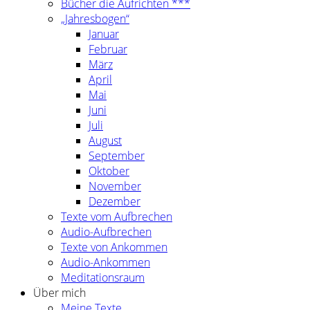
Bücher die Aufrichten ***
„Jahresbogen“
Januar
Februar
März
April
Mai
Juni
Juli
August
September
Oktober
November
Dezember
Texte vom Aufbrechen
Audio-Aufbrechen
Texte von Ankommen
Audio-Ankommen
Meditationsraum
Über mich
Meine Texte